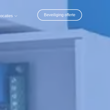
Beveiliging offerte
ocaties