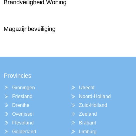
Brandveiligheid Woning
Magazijnbeveiliging
Provincies
Groningen
Utrecht
Friesland
Noord-Holland
Drenthe
Zuid-Holland
Overijssel
Zeeland
Flevoland
Brabant
Gelderland
Limburg